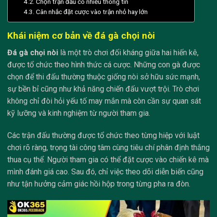
Chọn trận đấu có nhiều thông tin
Cân nhắc đặt cược vào trận nhỏ hay lớn
Khái niệm cơ bản về đá gà chọi nòi
Đá gà chọi nòi
là một trò chơi đối kháng giữa hai hiến kê,
được tổ chức theo hình thức cá cược. Những con gà được
chọn để thi đấu thường thuộc giống nòi sở hữu sức mạnh,
sự bền bỉ cũng như khả năng chiến đấu vượt trội. Trò chơi
không chỉ đòi hỏi yếu tố may mắn mà còn cần sự quan sát
kỹ lưỡng và kinh nghiệm từ người tham gia.
Các trận đấu thường được tổ chức theo từng hiệp với luật
chơi rõ ràng, trọng tài công tâm cùng tiêu chí phân định thắng
thua cụ thể. Người tham gia có thể đặt cược vào chiến kê mà
mình đánh giá cao. Sau đó, chỉ việc theo dõi diễn biến cũng
như tận hưởng cảm giác hồi hộp trong từng pha ra đòn.