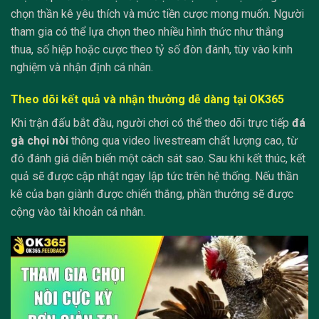
chọn thần kê yêu thích và mức tiền cược mong muốn. Người
tham gia có thể lựa chọn theo nhiều hình thức như thắng
thua, số hiệp hoặc cược theo tỷ số đòn đánh, tùy vào kinh
nghiệm và nhận định cá nhân.
Theo dõi kết quả và nhận thưởng dễ dàng tại OK365
Khi trận đấu bắt đầu, người chơi có thể theo dõi trực tiếp
đá
gà chọi nòi
thông qua video livestream chất lượng cao, từ
đó đánh giá diễn biến một cách sát sao. Sau khi kết thúc, kết
quả sẽ được cập nhật ngay lập tức trên hệ thống. Nếu thần
kê của bạn giành được chiến thắng, phần thưởng sẽ được
cộng vào tài khoản cá nhân.