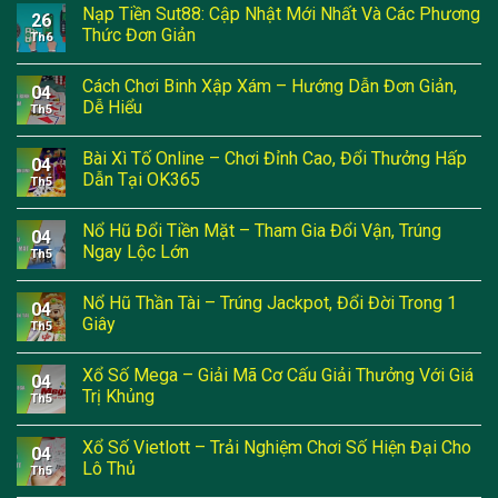
Nạp Tiền Sut88: Cập Nhật Mới Nhất Và Các Phương
26
Thức Đơn Giản
Th6
Cách Chơi Binh Xập Xám – Hướng Dẫn Đơn Giản,
04
Dễ Hiểu
Th5
Bài Xì Tố Online – Chơi Đỉnh Cao, Đổi Thưởng Hấp
04
Dẫn Tại OK365
Th5
Nổ Hũ Đổi Tiền Mặt – Tham Gia Đổi Vận, Trúng
04
Ngay Lộc Lớn
Th5
Nổ Hũ Thần Tài – Trúng Jackpot, Đổi Đời Trong 1
04
Giây
Th5
Xổ Số Mega – Giải Mã Cơ Cấu Giải Thưởng Với Giá
04
Trị Khủng
Th5
Xổ Số Vietlott – Trải Nghiệm Chơi Số Hiện Đại Cho
04
Lô Thủ
Th5