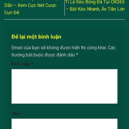
Tỉ Lệ Kèo Bóng Đá Tại OK365
Dẫn – Xem Cực Nét Cược
– Bắt Kèo Nhanh, Ăn Tiền Lớn
Cực Đã
Để lại một bình luận
Email của bạn sẽ không được hiển thị công khai.
Các
trường bắt buộc được đánh dấu
*
Bình luận
*
Tên
*