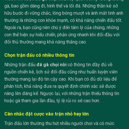
gà, bao gồm dáng đi, hình thể và lối đá. Những thần kê sở
hữu bước đi vững chắc, lông bóng mượt và ánh mắt tinh anh
thường là những con khỏe mạnh, có khả năng chiến đấu tốt.
Ngoài ra, bạn cũng nên chú ý đến tâm lý của chúng, những
con thể hiện sự hiếu chiến, phản ứng nhanh khi đối đầu với
đối thủ thường mang khả năng thắng cao.
Chọn trận đấu có nhiều thông tin
Những trận đấu
đá gà chọi nòi
có thông tin đầy đủ về
nguồn chiến kê, lịch sử đối đầu cũng như huấn luyện viên
thường mang lại độ tin cậy cao. Khi bạn có đủ dữ liệu để
phân tích, khả năng đưa ra quyết định chính xác sẽ được
nâng lên đáng kể. Ngược lại, với những trận thiếu thông tin
hoặc gà tham gia lần đầu, tỷ lệ rủi ro sẽ cao hơn.
Cân nhắc đặt cược vào trận nhỏ hay lớn
Trận đấu lớn thường thu hút nhiều người chơi và có mức