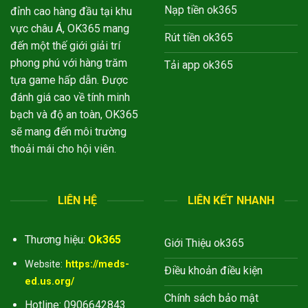
Nạp tiền ok365
đỉnh cao hàng đầu tại khu
vực châu Á, OK365 mang
Rút tiền ok365
đến một thế giới giải trí
phong phú với hàng trăm
Tải app ok365
tựa game hấp dẫn. Được
đánh giá cao về tính minh
bạch và độ an toàn, OK365
sẽ mang đến môi trường
thoải mái cho hội viên.​
LIÊN HỆ
LIÊN KẾT NHANH
Thương hiệu:
Ok365
Giới Thiệu ok365
Website:
https://meds-
Điều khoản điều kiện
ed.us.org/
Chính sách bảo mật
Hotline: 0906642843