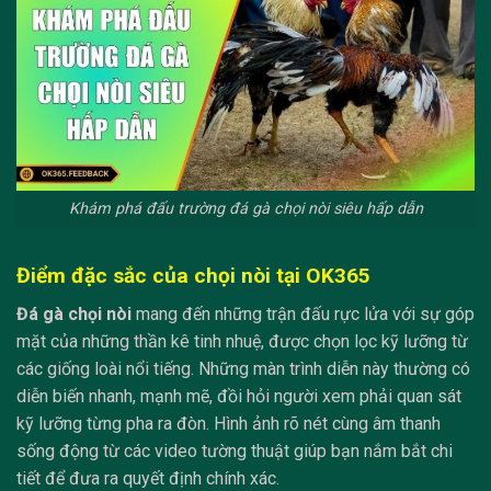
Khám phá đấu trường đá gà chọi nòi siêu hấp dẫn
Điểm đặc sắc của chọi nòi tại OK365
Đá gà chọi nòi
mang đến những trận đấu rực lửa với sự góp
mặt của những thần kê tinh nhuệ, được chọn lọc kỹ lưỡng từ
các giống loài nổi tiếng. Những màn trình diễn này thường có
diễn biến nhanh, mạnh mẽ, đồi hỏi người xem phải quan sát
kỹ lưỡng từng pha ra đòn. Hình ảnh rõ nét cùng âm thanh
sống động từ các video tường thuật giúp bạn nắm bắt chi
tiết để đưa ra quyết định chính xác.