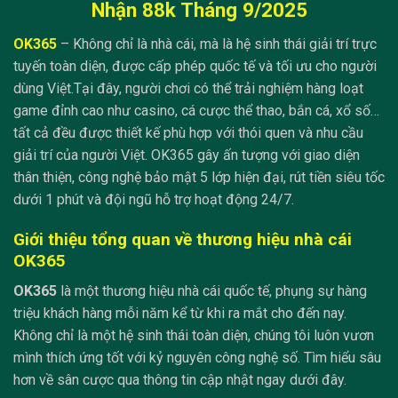
Nhận 88k Tháng 9/2025
OK365
– Không chỉ là nhà cái, mà là hệ sinh thái giải trí trực
tuyến toàn diện, được cấp phép quốc tế và tối ưu cho người
dùng Việt.Tại đây, người chơi có thể trải nghiệm hàng loạt
game đỉnh cao như casino, cá cược thể thao, bắn cá, xổ số…
tất cả đều được thiết kế phù hợp với thói quen và nhu cầu
giải trí của người Việt. OK365 gây ấn tượng với giao diện
thân thiện, công nghệ bảo mật 5 lớp hiện đại, rút tiền siêu tốc
dưới 1 phút và đội ngũ hỗ trợ hoạt động 24/7.
Giới thiệu tổng quan về thương hiệu nhà cái
OK365
OK365
là một thương hiệu nhà cái quốc tế, phụng sự hàng
triệu khách hàng mỗi năm kể từ khi ra mắt cho đến nay.
Không chỉ là một hệ sinh thái toàn diện, chúng tôi luôn vươn
mình thích ứng tốt với kỷ nguyên công nghệ số. Tìm hiểu sâu
hơn về sân cược qua thông tin cập nhật ngay dưới đây.