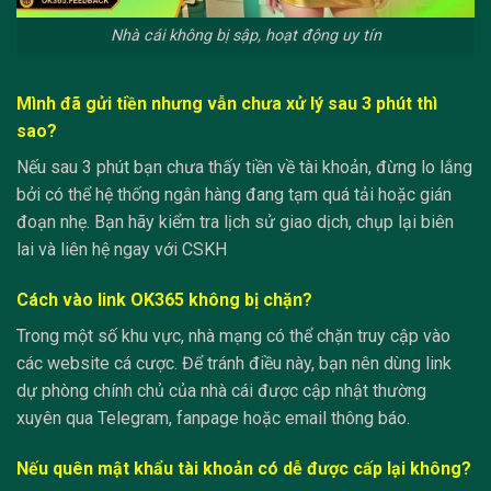
Nhà cái không bị sập, hoạt động uy tín
Mình đã gửi tiền nhưng vẫn chưa xử lý sau 3 phút thì
sao?
Nếu sau 3 phút bạn chưa thấy tiền về tài khoản, đừng lo lắng
bởi có thể hệ thống ngân hàng đang tạm quá tải hoặc gián
đoạn nhẹ. Bạn hãy kiểm tra lịch sử giao dịch, chụp lại biên
lai và liên hệ ngay với CSKH
Cách vào link OK365 không bị chặn?
Trong một số khu vực, nhà mạng có thể chặn truy cập vào
các website cá cược. Để tránh điều này, bạn nên dùng link
dự phòng chính chủ của nhà cái được cập nhật thường
xuyên qua Telegram, fanpage hoặc email thông báo.
Nếu quên mật khẩu tài khoản có dễ được cấp lại không?