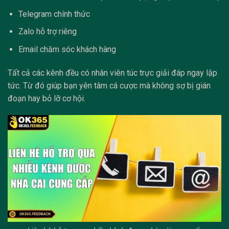
Telegram chính thức
Zalo hỗ trợ riêng
Email chăm sóc khách hàng
Tất cả các kênh đều có nhân viên túc trực giải đáp ngay lập
tức. Từ đó giúp bạn yên tâm cá cược mà không sợ bị gián
đoạn hay bỏ lỡ cơ hội.