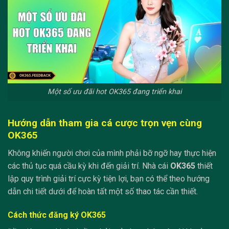
Một số ưu đãi hot OK365 đang triển khai
Hướng dẫn tham gia cá cược trọn vẹn cùng
OK365
Không khiến người chơi của mình phải bỡ ngỡ hay thực hiện
các thủ tục quá cầu kỳ khi đến giải trí. Nhà cái
OK365
thiết
lập quy trình giải trí cực kỳ tiện lợi, bạn có thể theo hướng
dẫn chi tiết dưới để hoàn tất một số thao tác cần thiết.
Cách thức đăng ký OK365