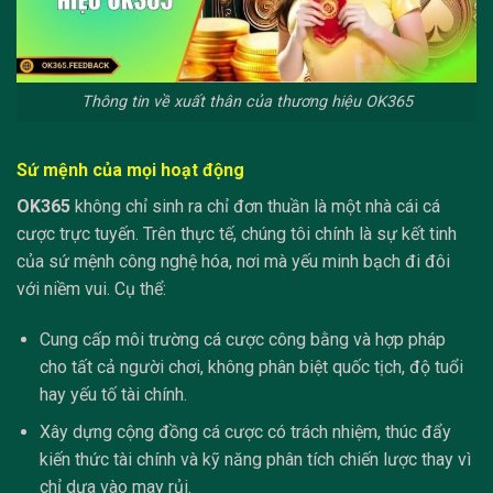
Thông tin về xuất thân của thương hiệu OK365
Sứ mệnh của mọi hoạt động
OK365
không chỉ sinh ra chỉ đơn thuần là một nhà cái cá
cược trực tuyến. Trên thực tế, chúng tôi chính là sự kết tinh
của sứ mệnh công nghệ hóa, nơi mà yếu minh bạch đi đôi
với niềm vui. Cụ thể:
Cung cấp môi trường cá cược công bằng và hợp pháp
cho tất cả người chơi, không phân biệt quốc tịch, độ tuổi
hay yếu tố tài chính.
Xây dựng cộng đồng cá cược có trách nhiệm, thúc đẩy
kiến thức tài chính và kỹ năng phân tích chiến lược thay vì
chỉ dựa vào may rủi.