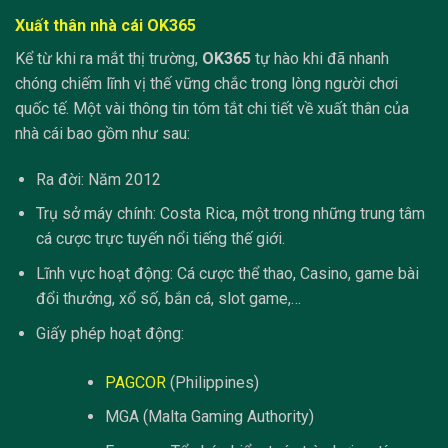
Xuất thân nhà cái OK365
Kể từ khi ra mắt thị trường,
OK365
tự hào khi đã nhanh
chóng chiếm lĩnh vị thế vững chắc trong lòng người chơi
quốc tế. Một vài thông tin tóm tắt chi tiết về xuất thân của
nhà cái bao gồm như sau:
Ra đời: Năm 2012
Trụ sở máy chính: Costa Rica, một trong những trung tâm
cá cược trực tuyến nổi tiếng thế giới.
Lĩnh vực hoạt động: Cá cược thể thao, Casino, game bài
đổi thưởng, xổ số, bắn cá, slot game,…
Giấy phép hoạt động:
PAGCOR
(Philippines)
MGA (Malta Gaming Authority)