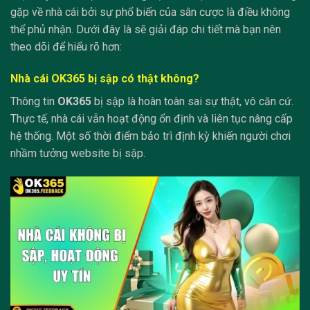
gặp về nhà cái bởi sự phổ biến của sân cược là điều không
thể phủ nhận. Dưới đây là sẽ giải đáp chi tiết mà bạn nên
theo dõi để hiểu rõ hơn:
Nhà cái OK365 bị sập có thật không?
Thông tin
OK365
bị sập là hoàn toàn sai sự thật, vô căn cứ.
Thực tế, nhà cái vẫn hoạt động ổn định và liên tục nâng cấp
hệ thống. Một số thời điểm bảo trì định kỳ khiến người chơi
nhầm tưởng website bị sập.