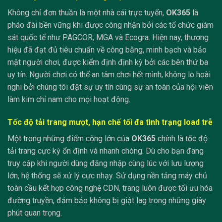
Không chỉ đơn thuần là một nhà cái trực tuyến,
OK365
là
pháo đài bền vững khi được công nhận bởi các tổ chức giám
sát quốc tế như PAGCOR, MGA và Ecogra. Hiện nay, thương
hiệu đã đạt đủ tiêu chuẩn về công bằng, minh bạch và bảo
mật người chơi, được kiểm định định kỳ bởi các bên thứ ba
uy tín. Người chơi có thể an tâm chơi hết mình, không lo hoài
nghi bởi chúng tôi đặt sự uy tín cùng sự an toàn của hội viên
làm kim chỉ nam cho mọi hoạt động.
Tốc độ tải trang mượt, hạn chế tối đa tình trạng load trễ
Một trong những điểm cộng lớn của
OK365
chính là tốc độ
tải trang cực kỳ ổn định và nhanh chóng. Dù cho bạn đang
truy cập khi người dùng đăng nhập cùng lúc với lưu lượng
lớn, hệ thống sẽ xử lý cực nhạy. Sử dụng nền tảng máy chủ
toàn cầu kết hợp công nghệ CDN, trang luôn được tối ưu hóa
đường truyền, đảm bảo không bị giật lag trong những giây
phút quan trọng.