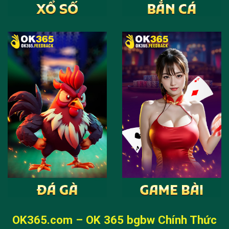
OK365.com – OK 365 bgbw Chính Thức