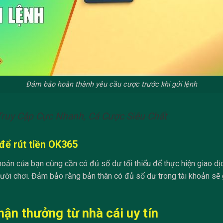
Đảm bảo hoàn thành yêu cầu cược trước khi gửi lệnh
ruy Cập Cực Nhanh, Cá Cược Siêu Chất
 để rút tiền OK365
khoản của bạn cũng cần có đủ số dư tối thiểu để thực hiện giao dị
gười chơi. Đảm bảo rằng bản thân có đủ số dư trong tài khoản sẽ gi
hận thưởng từ nhà cái uy tín