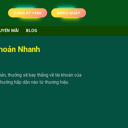
ĐĂNG KÝ +88K
ĐĂNG NHẬP
UYẾN MÃI
BLOG
Khoản Nhanh
giản, thưởng sẽ bay thẳng về tài khoản của
thưởng hấp dẫn nào từ thương hiệu.