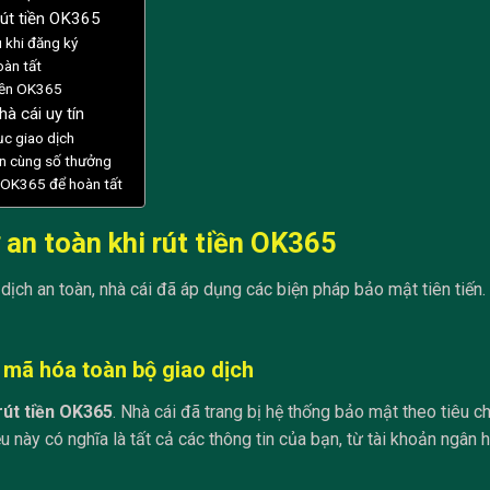
rút tiền OK365
u khi đăng ký
oàn tất
tiền OK365
à cái uy tín
ục giao dịch
ận cùng số thưởng
n OK365 để hoàn tất
an toàn khi rút tiền OK365
ịch an toàn, nhà cái đã áp dụng các biện pháp bảo mật tiên tiến.
 mã hóa toàn bộ giao dịch
út tiền OK365
. Nhà cái đã trang bị hệ thống bảo mật theo tiêu 
u này có nghĩa là tất cả các thông tin của bạn, từ tài khoản ngân 