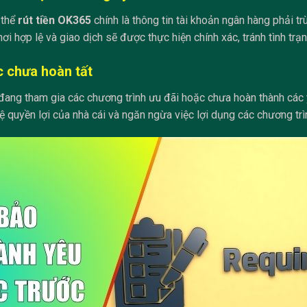
 thể
rút tiền OK365
chính là thông tin tài khoản ngân hàng phải t
i hợp lệ và giao dịch sẽ được thực hiện chính xác, tránh tình tr
 chưa hoàn tất
 đang tham gia các chương trình ưu đãi hoặc chưa hoàn thành các y
 quyền lợi của nhà cái và ngăn ngừa việc lợi dụng các chương trì