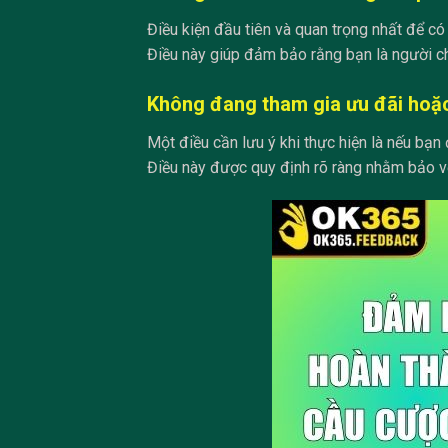
Điều kiện đầu tiên và quan trọng nhất để có
Điều này giúp đảm bảo rằng bạn là người chơ
Không đang tham gia ưu đãi hoặc
Một điều cần lưu ý khi thực hiện là nếu bạn
Điều này được quy định rõ ràng nhằm bảo vệ