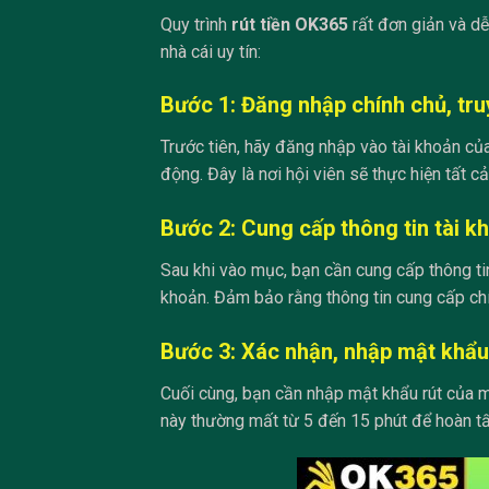
Quy trình
rút tiền OK365
rất đơn giản và d
nhà cái uy tín:
Bước 1: Đăng nhập chính chủ, tru
Trước tiên, hãy đăng nhập vào tài khoản củ
động. Đây là nơi hội viên sẽ thực hiện tất c
Bước 2: Cung cấp thông tin tài 
Sau khi vào mục, bạn cần cung cấp thông ti
khoản. Đảm bảo rằng thông tin cung cấp chí
Bước 3: Xác nhận, nhập mật khẩu 
Cuối cùng, bạn cần nhập mật khẩu rút của mì
này thường mất từ 5 đến 15 phút để hoàn t