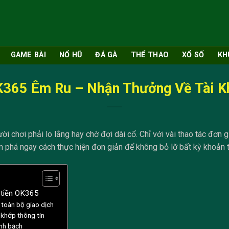
GAME BÀI
NỔ HŨ
ĐÁ GÀ
THỂ THAO
XỔ SỐ
KH
K365 Êm Ru – Nhận Thưởng Về Tài 
ời chơi phải lo lắng hay chờ đợi dài cổ. Chỉ với vài thao tác đơn 
 phá ngay cách thực hiện đơn giản để không bỏ lỡ bất kỳ khoản 
t tiền OK365
toàn bộ giao dịch
 khớp thông tin
inh bạch