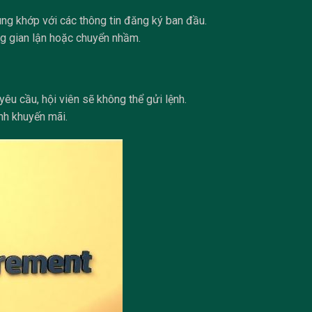
rùng khớp với các thông tin đăng ký ban đầu.
ạng gian lận hoặc chuyển nhầm.
êu cầu, hội viên sẽ không thể gửi lệnh.
nh khuyến mãi.