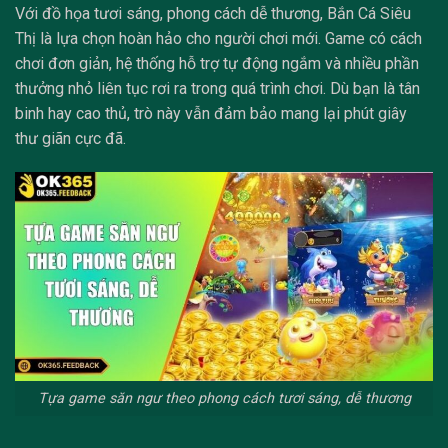
Với đồ họa tươi sáng, phong cách dễ thương, Bắn Cá Siêu
Thị là lựa chọn hoàn hảo cho người chơi mới. Game có cách
chơi đơn giản, hệ thống hỗ trợ tự động ngắm và nhiều phần
thưởng nhỏ liên tục rơi ra trong quá trình chơi. Dù bạn là tân
binh hay cao thủ, trò này vẫn đảm bảo mang lại phút giây
thư giãn cực đã.
Tựa game săn ngư theo phong cách tươi sáng, dễ thương