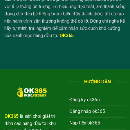
với tỉ lệ thắng ấn tượng. Từ hiệu ứng đẹp mắt, âm thanh sống
động cho đến hệ thống boss biển đầy thách thức, tất cả tạo
nên hành trình săn thưởng không thể bỏ lỡ. Đừng chỉ nghe kể,
hãy tự mình trải nghiệm để cảm nhận sức cuốn khó cưỡng
của danh mục hàng đầu tại
OK365
HƯỚNG DẪN
Đăng ký ok365
Đăng nhập ok365
OK365
là sân chơi giải trí
Nạp tiền ok365
đỉnh cao hàng đầu tại khu