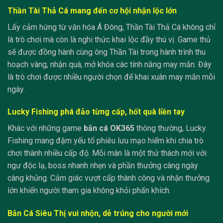
Thần Tài Thả Cá mang đến cơ hội nhận lộc lớn
Lấy cảm hứng từ văn hóa Á Đông, Thần Tài Thả Cá không chỉ
là trò chơi mà còn là nghi thức khai lộc đầy thú vị. Game thủ
sẽ được đồng hành cùng ông Thần Tài trong hành trình thu
hoạch vàng, nhận quà, mở khóa các tính năng may mắn. Đây
là trò chơi được nhiều người chọn để khai xuân may mắn mỗi
ngày.
Lucky Fishing phá đảo từng cấp, hốt quà liền tay
Khác với những game
bắn cá OK365
thông thường, Lucky
Fishing mang đậm yếu tố phiêu lưu mạo hiểm khi chia trò
chơi thành nhiều cấp độ. Mỗi màn là một thử thách mới với
ngư độc lạ, boss nhanh nhẹn và phần thưởng càng ngày
càng khủng. Cảm giác vượt cấp thành công và nhận thưởng
lớn khiến người tham gia không khỏi phấn khích.
Bắn Cá Siêu Thị vui nhộn, dễ trúng cho người mới