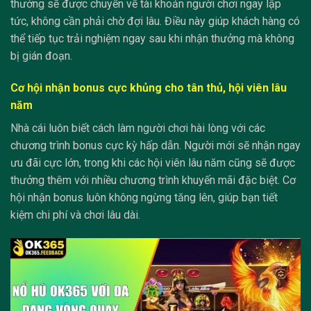
thưởng sẽ được chuyển về tài khoản người chơi ngay lập
tức, không cần phải chờ đợi lâu. Điều này giúp khách hàng có
thể tiếp tục trải nghiệm ngay sau khi nhận thưởng mà không
bị gián đoạn.
Cơ hội nhận bonus cực khủng cho tân thủ, hội viên lâu
năm
Nhà cái luôn biết cách làm người chơi hài lòng với các
chương trình bonus cực kỳ hấp dẫn. Người mới sẽ nhận ngay
ưu đãi cực lớn, trong khi các hội viên lâu năm cũng sẽ được
thưởng thêm với nhiều chương trình khuyến mãi đặc biệt. Cơ
hội nhận bonus luôn không ngừng tăng lên, giúp bạn tiết
kiệm chi phí và chơi lâu dài.