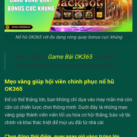
Nổ hũ OK365 với đa dạng vòng quay bonus cực khủng
Xem Thêm:
Game Bài OK365
– Khám
Phá Thế Giới Cá Cược Đỉnh Cao Nhất
Mẹo vàng giúp hội viên chinh phục nổ hũ
OK365
Để có thể thắng lớn, bạn không chỉ dựa vào may mắn mà còn
cần có chiến lược chơi thông minh. Dưới đây là những mẹo
vàng giúp thành viên viên tối ưu hóa cơ hội thắng, bảo vệ tài
chính và khai thác triệt để mọi ưu đãi từ nhà cái:
Chọn đúng thời điểm, quay ngay giờ vàng trúng lớn