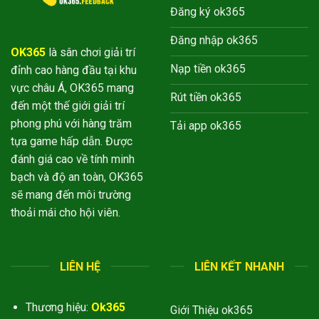
Đăng ký ok365
Đăng nhập ok365
OK365
là sân chơi giải trí
Nạp tiền ok365
đỉnh cao hàng đầu tại khu
vực châu Á, OK365 mang
Rút tiền ok365
đến một thế giới giải trí
phong phú với hàng trăm
Tải app ok365
tựa game hấp dẫn. Được
đánh giá cao về tính minh
bạch và độ an toàn, OK365
sẽ mang đến môi trường
thoải mái cho hội viên.​
LIÊN HỆ
LIÊN KẾT NHANH
Thương hiệu:
Ok365
Giới Thiệu ok365