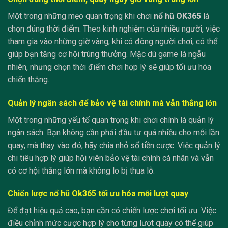
Một trong những mẹo quan trọng khi chơi
nổ hũ OK365
là
chọn đúng thời điểm. Theo kinh nghiệm của nhiều người, việc
tham gia vào những giờ vàng, khi có đông người chơi, có thể
giúp bạn tăng cơ hội trúng thưởng. Mặc dù game là ngẫu
nhiên, nhưng chọn thời điểm chơi hợp lý sẽ giúp tối ưu hóa
chiến thắng.
Quản lý ngân sách để bảo vệ tài chính mà vẫn thắng lớn
Một trong những yếu tố quan trọng khi chơi chính là quản lý
ngân sách. Bạn không cần phải đầu tư quá nhiều cho mỗi lần
quay, mà thay vào đó, hãy chia nhỏ số tiền cược. Việc quản lý
chi tiêu hợp lý giúp hội viên bảo vệ tài chính cá nhân và vẫn
có cơ hội thắng lớn mà không lo bị thua lỗ.
Chiến lược nổ hũ Ok365 tối ưu hóa mỗi lượt quay
Để đạt hiệu quả cao, bạn cần có chiến lược chơi tối ưu. Việc
điều chỉnh mức cược hợp lý cho từng lượt quay có thể giúp