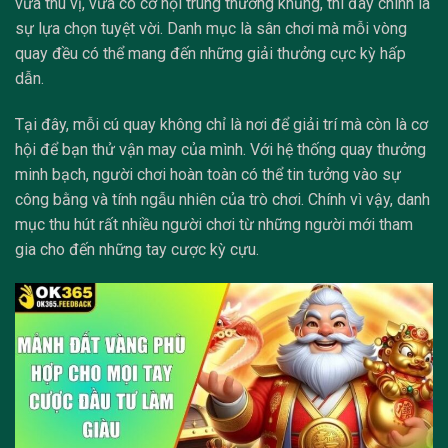
vừa thú vị, vừa có cơ hội trúng thưởng khủng, thì đây chính là
sự lựa chọn tuyệt vời. Danh mục là sân chơi mà mỗi vòng
quay đều có thể mang đến những giải thưởng cực kỳ hấp
dẫn.
Tại đây, mỗi cú quay không chỉ là nơi để giải trí mà còn là cơ
hội để bạn thử vận may của mình. Với hệ thống quay thưởng
minh bạch, người chơi hoàn toàn có thể tin tưởng vào sự
công bằng và tính ngẫu nhiên của trò chơi. Chính vì vậy, danh
mục thu hút rất nhiều người chơi từ những người mới tham
gia cho đến những tay cược kỳ cựu.