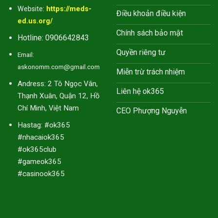
Website:
https://meds-
Điều khoản điều kiện
ed.us.org/
Chính sách bảo mật
Hotline: 0906642843
Quyền riêng tư
Email:
askonomm.com@gmail.com
Miễn trừ trách nhiệm
Andress: 2 Tô Ngọc Vân,
Liên hệ ok365
Thạnh Xuân, Quận 12, Hồ
Chí Minh, Việt Nam
CEO Phượng Nguyễn
Hastag: #ok365
#nhacaiok365
#ok365club
#gameok365
#casinook365