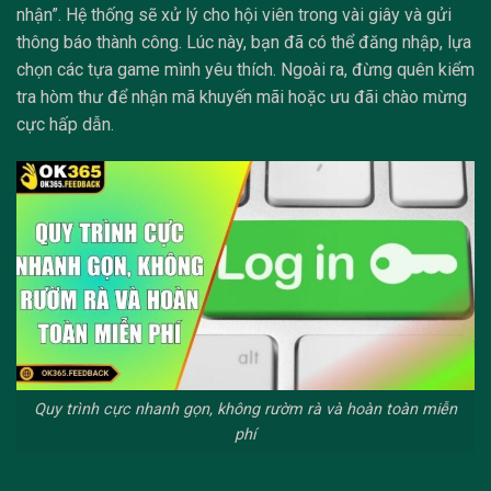
nhận”. Hệ thống sẽ xử lý cho hội viên trong vài giây và gửi
thông báo thành công. Lúc này, bạn đã có thể đăng nhập, lựa
chọn các tựa game mình yêu thích. Ngoài ra, đừng quên kiểm
tra hòm thư để nhận mã khuyến mãi hoặc ưu đãi chào mừng
cực hấp dẫn.
Quy trình cực nhanh gọn, không rườm rà và hoàn toàn miễn
phí