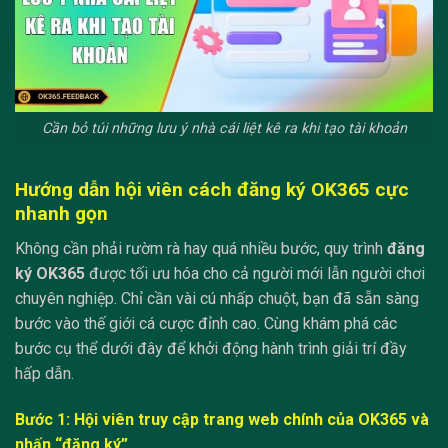
Cần bỏ túi những lưu ý nhà cái liệt kê ra khi tạo tài khoản
Hướng dẫn hội viên cách đăng ký OK365 cực
nhanh gọn
Không cần phải rườm rà hay quá nhiều bước, quy trình
đăng
ký OK365
được tối ưu hóa cho cả người mới lẫn người chơi
chuyên nghiệp. Chỉ cần vài cú nhấp chuột, bạn đã sẵn sàng
bước vào thế giới cá cược đỉnh cao. Cùng khám phá các
bước cụ thể dưới đây để khởi động hành trình giải trí đầy
hấp dẫn.
Bước 1: Hội viên truy cập trang web chính của OK365 và
nhấn “đăng ký”