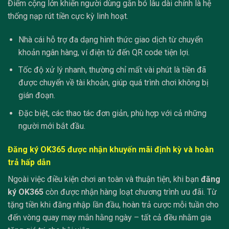
Điểm cộng lớn khiến người dùng gắn bó lâu dài chính là hệ
thống nạp rút tiền cực kỳ linh hoạt.
Nhà cái hỗ trợ đa dạng hình thức giao dịch từ chuyển
khoản ngân hàng, ví điện tử đến QR code tiện lợi.
Tốc độ xử lý nhanh, thường chỉ mất vài phút là tiền đã
được chuyển về tài khoản, giúp quá trình chơi không bị
gián đoạn.
Đặc biệt, các thao tác đơn giản, phù hợp với cả những
người mới bắt đầu.
Đăng ký OK365 được nhận khuyến mãi định kỳ và hoàn
trả hấp dẫn
Ngoài việc điều kiện chơi an toàn và thuận tiện, khi bạn
đăng
ký OK365
còn được nhận hàng loạt chương trình ưu đãi. Từ
tặng tiền khi đăng nhập lần đầu, hoàn trả cược mỗi tuần cho
đến vòng quay may mắn hằng ngày – tất cả đều nhằm gia