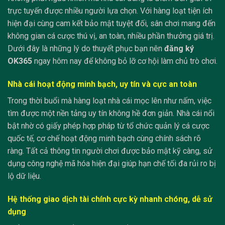
trực tuyến được nhiều người lựa chọn. Với hàng loạt tiện ích
hiện đại cùng cam kết bảo mật tuyệt đối, sân chơi mang đến
không gian cá cược thú vị, an toàn, nhiều phần thưởng giá trị.
Dưới đây là những lý do thuyết phục bạn nên
đăng ký
OK365
ngay hôm nay để không bỏ lỡ cơ hội làm chủ trò chơi.
Nhà cái hoạt động minh bạch, uy tín và cực an toàn
Trong thời buổi mà hàng loạt nhà cái mọc lên như nấm, việc
tìm được một nền tảng uy tín không hề đơn giản. Nhà cái nổi
bật nhờ có giấy phép hợp pháp từ tổ chức quản lý cá cược
quốc tế, cơ chế hoạt động minh bạch cùng chính sách rõ
ràng. Tất cả thông tin người chơi được bảo mật kỹ càng, sử
dụng công nghệ mã hóa hiện đại giúp hạn chế tối đa rủi ro bị
lộ dữ liệu.
Hệ thống giao dịch tài chính cực kỳ nhanh chóng, dễ sử
dụng