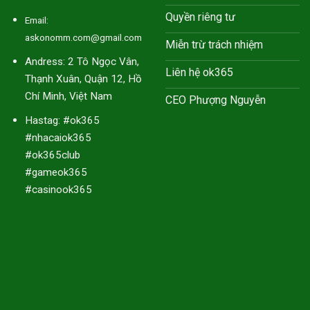
Quyền riêng tư
Email:
askonomm.com@gmail.com
Miễn trừ trách nhiệm
Andress: 2 Tô Ngọc Vân,
Liên hệ ok365
Thạnh Xuân, Quận 12, Hồ
Chí Minh, Việt Nam
CEO Phượng Nguyễn
Hastag: #ok365
#nhacaiok365
#ok365club
#gameok365
#casinook365